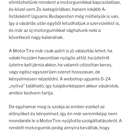
elintézhetünk mindent a motorgumikkal kapcsolatban,
és közel sem Zs-kategóriában, hanem inkább A-
listásként! Ugyanis Budapesten még műhelyük is van,
így a vásárlás után egyből letudhatjuk a szervizelést is,
és már az új motorgumikkal vághatunk neki a
következő nagy kalandnak.
A MotorTire már csak azért is jó választás lehet, ha
valaki hozzám hasonlóan nyűgös attól, ha üzletről
üzletre kell járnia akkor, ha valamit célzottan keres,
vagy egész egyszerűen szeret hosszasan, de
kényelmesen nézelődni. A webshop ugyanis 0-24
„nyitva” található, így tulajdonképpen akkor vásárolok,
amikor kedvem tartja.
De egyhamar meg is szokja az ember ezeket az
előnyöket és kényelmet, így én már semmiképp nem
mondanék le a MotorTire nyújtotta szolgáltatásokról. A
rendelt motorgumik pedig annyira beváltak, hogy