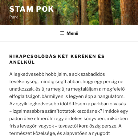
Tartalomhoz
STAM POK
Park
Menü
KIKAPCSOLÓDÁS KÉT KERÉKEN ÉS
ANÉLKÜL
A legkedvesebb hobbijaim, a sok szabadidős
tevékenység, mindig segít abban, hogy egy percig ne
unatkozzak, és újra meg újra megtaláljam a megfelelő
elfoglaltságot, bármilyen is legyen épp a hangulatom.
Az egyik legkedvesebb időtöltésem a parkban olvasás
– izgalmasabbra számítottatok kezdésnek? Imádok egy
padon ülve elmerülni egy érdekes könyvben, miközben
friss levegőn vagyok – tavasztól kora őszig persze. A
természet közelsége, és alapvetően a nyugodt