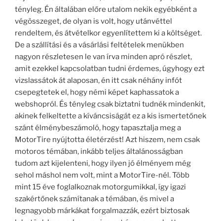
tényleg. Én általában előre utalom nekik egyébként a
végösszeget, de olyan is volt, hogy utánvéttel
rendeltem, és átvételkor egyenlítettem ki a költséget.
De a szállítási és a vásárlási feltételek menükben
nagyon részletesen le van írva minden apró részlet,
amit ezekkel kapcsolatban tudni érdemes, úgyhogy ezt
vizslassátok át alaposan, én itt csak néhány infót
csepegtetek el, hogy némi képet kaphassatok a
webshopról. És tényleg csak biztatni tudnék mindenkit,
akinek felkeltette a kíváncsiságát ez a kis ismertetőnek
szánt élménybeszámoló, hogy tapasztalja meg a
MotorTire nyújtotta életérzést! Azt hiszem, nem csak
motoros témában, inkább teljes általánosságban
tudom azt kijelenteni, hogy ilyen jó élményem még
sehol máshol nem volt, mint a MotorTire-nél. Több
mint 15 éve foglalkoznak motorgumikkal, így igazi
szakértőnek számítanak a témában, és mivel a
legnagyobb márkákat forgalmazzák, ezért biztosak