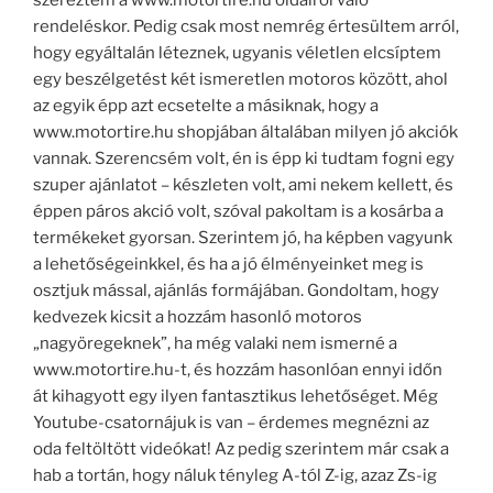
rendeléskor. Pedig csak most nemrég értesültem arról,
hogy egyáltalán léteznek, ugyanis véletlen elcsíptem
egy beszélgetést két ismeretlen motoros között, ahol
az egyik épp azt ecsetelte a másiknak, hogy a
www.motortire.hu shopjában általában milyen jó akciók
vannak. Szerencsém volt, én is épp ki tudtam fogni egy
szuper ajánlatot – készleten volt, ami nekem kellett, és
éppen páros akció volt, szóval pakoltam is a kosárba a
termékeket gyorsan. Szerintem jó, ha képben vagyunk
a lehetőségeinkkel, és ha a jó élményeinket meg is
osztjuk mással, ajánlás formájában. Gondoltam, hogy
kedvezek kicsit a hozzám hasonló motoros
„nagyöregeknek”, ha még valaki nem ismerné a
www.motortire.hu-t, és hozzám hasonlóan ennyi időn
át kihagyott egy ilyen fantasztikus lehetőséget. Még
Youtube-csatornájuk is van – érdemes megnézni az
oda feltöltött videókat! Az pedig szerintem már csak a
hab a tortán, hogy náluk tényleg A-tól Z-ig, azaz Zs-ig