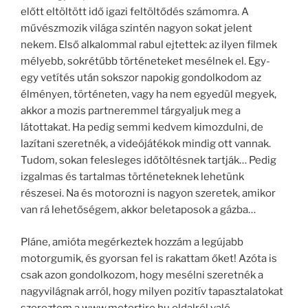
előtt eltöltött idő igazi feltöltődés számomra. A
művészmozik világa szintén nagyon sokat jelent
nekem. Első alkalommal rabul ejtettek: az ilyen filmek
mélyebb, sokrétűbb történeteket mesélnek el. Egy-
egy vetítés után sokszor napokig gondolkodom az
élményen, történeten, vagy ha nem egyedül megyek,
akkor a mozis partneremmel tárgyaljuk meg a
látottakat. Ha pedig semmi kedvem kimozdulni, de
lazítani szeretnék, a videójátékok mindig ott vannak.
Tudom, sokan felesleges időtöltésnek tartják… Pedig
izgalmas és tartalmas történeteknek lehetünk
részesei. Na és motorozni is nagyon szeretek, amikor
van rá lehetőségem, akkor beletaposok a gázba…
Pláne, amióta megérkeztek hozzám a legújabb
motorgumik, és gyorsan fel is rakattam őket! Azóta is
csak azon gondolkozom, hogy mesélni szeretnék a
nagyvilágnak arról, hogy milyen pozitív tapasztalatokat
szereztem a www.motortire.hu oldalról való