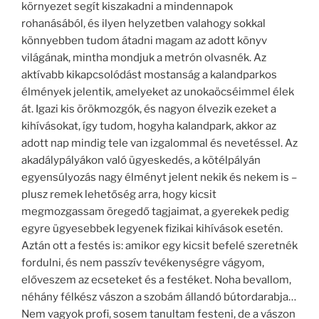
környezet segít kiszakadni a mindennapok
rohanásából, és ilyen helyzetben valahogy sokkal
könnyebben tudom átadni magam az adott könyv
világának, mintha mondjuk a metrón olvasnék. Az
aktívabb kikapcsolódást mostanság a kalandparkos
élmények jelentik, amelyeket az unokaöcséimmel élek
át. Igazi kis örökmozgók, és nagyon élvezik ezeket a
kihívásokat, így tudom, hogyha kalandpark, akkor az
adott nap mindig tele van izgalommal és nevetéssel. Az
akadálypályákon való ügyeskedés, a kötélpályán
egyensúlyozás nagy élményt jelent nekik és nekem is –
plusz remek lehetőség arra, hogy kicsit
megmozgassam öregedő tagjaimat, a gyerekek pedig
egyre ügyesebbek legyenek fizikai kihívások esetén.
Aztán ott a festés is: amikor egy kicsit befelé szeretnék
fordulni, és nem passzív tevékenységre vágyom,
előveszem az ecseteket és a festéket. Noha bevallom,
néhány félkész vászon a szobám állandó bútordarabja…
Nem vagyok profi, sosem tanultam festeni, de a vászon