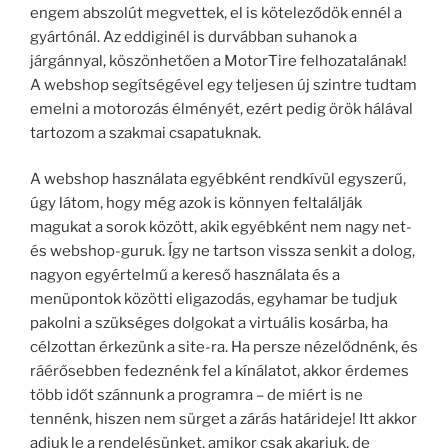
engem abszolút megvettek, el is köteleződök ennél a
gyártónál. Az eddiginél is durvábban suhanok a
járgánnyal, köszönhetően a MotorTire felhozatalának!
A webshop segítségével egy teljesen új szintre tudtam
emelni a motorozás élményét, ezért pedig örök hálával
tartozom a szakmai csapatuknak.
A webshop használata egyébként rendkívül egyszerű,
úgy látom, hogy még azok is könnyen feltalálják
magukat a sorok között, akik egyébként nem nagy net-
és webshop-guruk. Így ne tartson vissza senkit a dolog,
nagyon egyértelmű a kereső használata és a
menüpontok közötti eligazodás, egyhamar be tudjuk
pakolni a szükséges dolgokat a virtuális kosárba, ha
célzottan érkezünk a site-ra. Ha persze nézelődnénk, és
ráérősebben fedeznénk fel a kínálatot, akkor érdemes
több időt szánnunk a programra – de miért is ne
tennénk, hiszen nem sürget a zárás határideje! Itt akkor
adjuk le a rendelésünket, amikor csak akarjuk, de