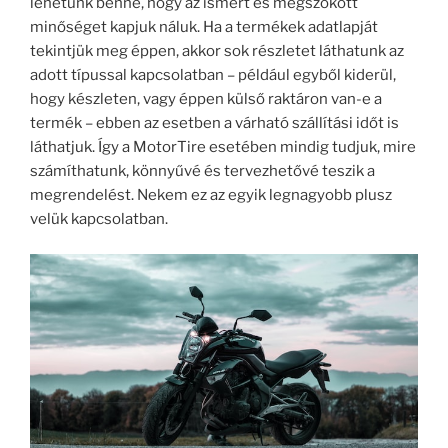
lehetünk benne, hogy az ismert és megszokott
minőséget kapjuk náluk. Ha a termékek adatlapját
tekintjük meg éppen, akkor sok részletet láthatunk az
adott típussal kapcsolatban – például egyből kiderül,
hogy készleten, vagy éppen külső raktáron van-e a
termék – ebben az esetben a várható szállítási időt is
láthatjuk. Így a MotorTire esetében mindig tudjuk, mire
számíthatunk, könnyűvé és tervezhetővé teszik a
megrendelést. Nekem ez az egyik legnagyobb plusz
velük kapcsolatban.