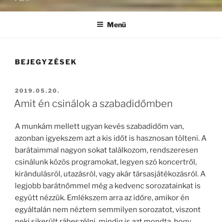
Menü
BEJEGYZÉSEK
BEKÜLDVE:
2019.05.20.
Amit én csinálok a szabadidőmben
A munkám mellett ugyan kevés szabadidőm van,
azonban igyekszem azt a kis időt is hasznosan tölteni. A
barátaimmal nagyon sokat találkozom, rendszeresen
csinálunk közös programokat, legyen szó koncertről,
kirándulásról, utazásról, vagy akár társasjátékozásról. A
legjobb barátnőmmel még a kedvenc sorozatainkat is
együtt nézzük. Emlékszem arra az időre, amikor én
egyáltalán nem néztem semmilyen sorozatot, viszont
neki sikerült rábeszélni, mindig is azt mondta, hogy