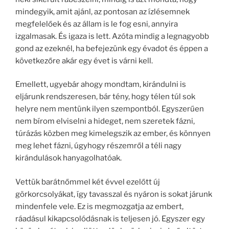
mindegyik, amit ajánl, az pontosan az ízlésemnek
megfelelőek és az állam is le fog esni, annyira
izgalmasak. És igaza is lett. Azóta mindig a legnagyobb
gond az ezeknél, ha befejezünk egy évadot és éppen a
következőre akár egy évet is várni kell.
Emellett, ugyebár ahogy mondtam, kirándulni is
eljárunk rendszeresen, bár tény, hogy télen túl sok
helyre nem mentünk ilyen szempontból. Egyszerűen
nem bírom elviselni a hideget, nem szeretek fázni,
túrázás közben meg kimelegszik az ember, és könnyen
meg lehet fázni, úgyhogy részemről a téli nagy
kirándulások hanyagolhatóak.
Vettük barátnőmmel két évvel ezelőtt új
görkorcsolyákat, így tavasszal és nyáron is sokat járunk
mindenfele vele. Ez is megmozgatja az embert,
ráadásul kikapcsolódásnak is teljesen jó. Egyszer egy