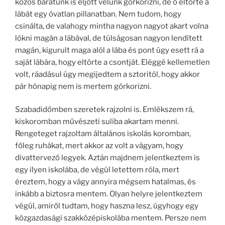
közös barátunk is eljött velünk görkorizni, de ő eltörte a
lábát egy óvatlan pillanatban. Nem tudom, hogy
csinálta, de valahogy mintha nagyon nagyot akart volna
lökni magán a lábával, de túlságosan nagyon lendített
magán, kigurult maga alól a lába és pont úgy esett rá a
saját lábára, hogy eltörte a csontját. Eléggé kellemetlen
volt, ráadásul úgy megijedtem a sztoritól, hogy akkor
pár hónapig nem is mertem görkorizni.
Szabadidőmben szeretek rajzolni is. Emlékszem rá,
kiskoromban művészeti suliba akartam menni.
Rengeteget rajzoltam általános iskolás koromban,
főleg ruhákat, mert akkor az volt a vágyam, hogy
divattervező legyek. Aztán majdnem jelentkeztem is
egy ilyen iskolába, de végül letettem róla, mert
éreztem, hogy a vágy annyira mégsem hatalmas, és
inkább a biztosra mentem. Olyan helyre jelentkeztem
végül, amiről tudtam, hogy haszna lesz, úgyhogy egy
közgazdasági szakközépiskolába mentem. Persze nem