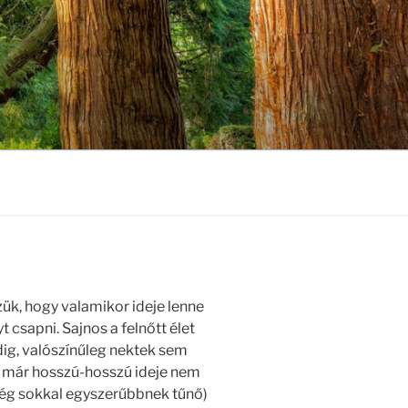
k, hogy valamikor ideje lenne
 csapni. Sajnos a felnőtt élet
ig, valószínűleg nektek sem
r már hosszú-hosszú ideje nem
ég sokkal egyszerűbbnek tűnő)