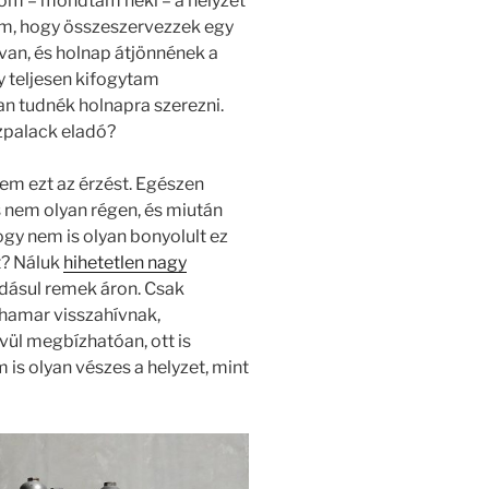
osom – mondtam neki – a helyzet
em, hogy összeszervezzek egy
 van, és holnap átjönnének a
y teljesen kifogytam
n tudnék holnapra szerezni.
zpalack eladó?
rem ezt az érzést. Egészen
 nem olyan régen, és miután
gy nem is olyan bonyolult ez
t?
Náluk
hihetetlen nagy
adásul remek áron. Csak
hamar visszahívnak,
vül megbízhatóan, ott is
is olyan vészes a helyzet, mint