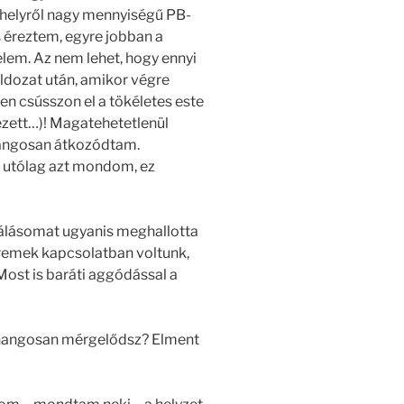
ó helyről nagy mennyiségű PB-
 éreztem, egyre jobban a
elem. Az nem lehet, hogy ennyi
áldozat után, amikor végre
gen csússzon el a tökéletes este
kezett…)! Magatehetetlenül
 hangosan átkozódtam.
n utólag azt mondom, ez
álásomat ugyanis meghallotta
remek kapcsolatban voltunk,
Most is baráti aggódással a
n hangosan mérgelődsz? Elment