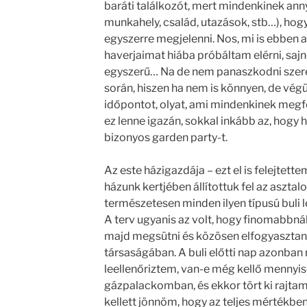
baráti találkozót, mert mindenkinek ann
munkahely, család, utazások, stb…), ho
egyszerre megjelenni. Nos, mi is ebben a
haverjaimat hiába próbáltam elérni, sa
egyszerű… Na de nem panaszkodni szere
során, hiszen ha nem is könnyen, de végü
időpontot, olyat, ami mindenkinek megf
ez lenne igazán, sokkal inkább az, hogy 
bizonyos garden party-t.
Az este házigazdája – ezt el is felejtett
házunk kertjében állítottuk fel az asztalo
természetesen minden ilyen típusú buli lel
A terv ugyanis az volt, hogy finomabbn
majd megsütni és közösen elfogyasztani
társaságában. A buli előtti nap azonban
leellenőriztem, van-e még kellő mennyi
gázpalackomban, és ekkor tört ki rajtam 
kellett jönnöm, hogy az teljes mértékbe