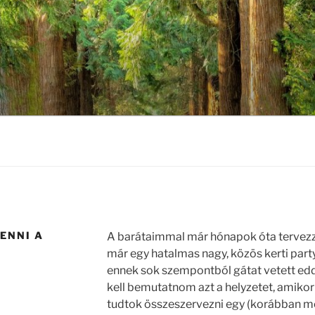
ENNI A
A barátaimmal már hónapok óta tervezzü
már egy hatalmas nagy, közös kerti partyt
ennek sok szempontból gátat vetett edd
kell bemutatnom azt a helyzetet, amiko
tudtok összeszervezni egy (korábban m