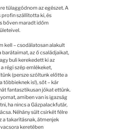
yire túlaggódnom az egészet. A
ofin szállította ki, és
 is bőven maradt időm
ületeivel.
 kell – csodálatosan alakult
 barátaimat, az ő családjaikat,
agy buli kerekedett ki az
 a régi szép emlékeket,
ltünk (persze szóltunk előtte a
öbbieknek is!), sőt – kár
 hát fantasztikusan jókat ettünk.
yomat, amiben van is igazság
ni, ha nincs a Gázpalackfutár,
csa. Néhány sült csirkét félre
z a takarításnak, átmenjek
 vacsora keretében