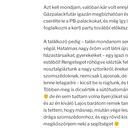
Azt kell mondjam, valóban kár volt enn
Gázpalackfutár igazán megbízhatóan és pr
cserélte le a PB-palackokat, és még így
foglalkozni a kerti party további előkész
A találkozó pedig – talán mondanom sem
végül. Hatalmas nagy öröm volt látni újra
házastársaikat, gyerekeiket – egy igazi n
estéből! Rengeteget röhögve idéztük fel
nosztalgiáztunk a nagy sztorikról, éneke
szomszédoknak, nemcsak Lajosnak, de a t
lenne letagadni – kicsit be is rúgtunk, és
Többen meg is dicsérték a sütőtudomán
de én sem tudtam volna ilyen jókat süt
és az én kiváló Lajos barátom remek taná
is tettem, hogy másnap, miután vége les
drága szomszédomhoz, és egy rövid kis
megköszönjem neki a segítséget