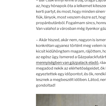
– Bár csak ennyi lenne a baj, drága Laj
az, hogy hónapok óta a lelkemet kitesz
kerti partyt, és most, hogy minden sínen
fiúk, lányok, most veszem észre azt, hog
propánbutánból. Fogalmam sincs, honna
Van valahol a városban még ilyenkor gá
– Akár hiszed, akár nem, nagyon is isme
konkrétan ugyanez történt meg velem is
kicsit kidühöngtem magam, rájöttem, ho
az egész ügy. Ismered a Gázpalackfutár
mennyiségben van gázpalack eladó
, rá
megadod nekik az elérhetőségeidet, ők 
egyeztettek egy időpontot, és ők, rendkí
lesznek a megbeszélt időben. Látod, nem 
gondoltad!