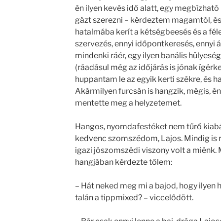
én ilyen kevés idő alatt, egy megbízhat
gázt szerezni – kérdeztem magamtól, és
hatalmába kerít a kétségbeesés és a fél
szervezés, ennyi időpontkeresés, ennyi 
mindenki ráér, egy ilyen banális hülyesé
(ráadásul még az időjárás is jónak ígér
huppantam le az egyik kerti székre, és
Akármilyen furcsán is hangzik, mégis, é
mentette meg a helyzetemet.
Hangos, nyomdafestéket nem tűrő kiab
kedvenc szomszédom, Lajos. Mindig is 
igazi jószomszédi viszony volt a miénk. 
hangjában kérdezte tőlem:
– Hát neked meg mi a bajod, hogy ilye
talán a tippmixed? – viccelődött.