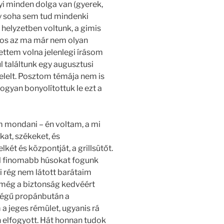
yi minden dolga van (gyerek,
gy soha sem tud mindenki
 helyzetben voltunk, a gimis
jnos az ma már nem olyan
ttem volna jelenlegi írásom
l találtunk egy augusztusi
elelt. Posztom témája nem is
hogyan bonyolítottuk le ezt a
em mondani – én voltam, a mi
kat, székeket, és
két és központját, a grillsütőt.
ál finomabb húsokat fogunk
 rég nem látott barátaim
 még a biztonság kedvéért
ségű propánbután a
a jeges rémület, ugyanis rá
n elfogyott. Hát honnan tudok