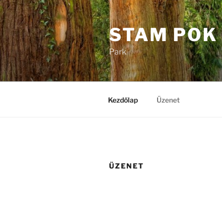
Tartalomhoz
STAM POK
Park
Kezdőlap
Üzenet
ÜZENET