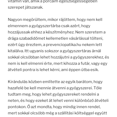
vitamin van, amik a porcaim egészségességében
szerepet játszanak.
Nagyon megörültem, mikor rájöttem, hogy nem kell
elmennem a gyógyszertárba csak azért, hogy
hozzájussak ehhez a készítményhez. Nem szeretem a
drága szabadidőmet kellemetlen vásárlással tölteni,
ezért úgy éreztem, a prevenciopatika.hu nekem lett
kitalálva. Itt ugyanis sokszor a gyógyszertáras árnál
sokkal olcsóbban lehet hozzájutni a gyógyszerekhez, és
nem is kell elmenni érte, mert kihozza a futár, vagy egy
átvételi pontra is lehet kérni, ami éppen útba esik.
Kirándulás közben említette az egyik barátom, hogy
hazafelé be kell mennie átvenni a gyógyszerei. Tőle
tudtam meg, hogy lehet gyógyszereket rendelni a
neten, és hogy ezeket át lehet venni különböző átvételi
pontokon. Ő azt mondta, hogy mindig innen rendel,
mert sokkal olcsóbb még a szállítási költséggel együtt