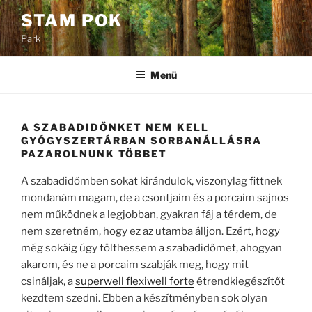
Tartalomhoz
STAM POK
Park
Menü
A SZABADIDŐNKET NEM KELL
GYÓGYSZERTÁRBAN SORBANÁLLÁSRA
PAZAROLNUNK TÖBBET
A szabadidőmben sokat kirándulok, viszonylag fittnek
mondanám magam, de a csontjaim és a porcaim sajnos
nem működnek a legjobban, gyakran fáj a térdem, de
nem szeretném, hogy ez az utamba álljon. Ezért, hogy
még sokáig úgy tölthessem a szabadidőmet, ahogyan
akarom, és ne a porcaim szabják meg, hogy mit
csináljak, a
superwell flexiwell forte
étrendkiegészítőt
kezdtem szedni. Ebben a készítményben sok olyan