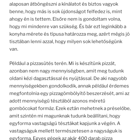
alaposan átböngészni a kínálatot és biztos vagyok
benne, hogy más is sok újdonságot felfedez is, mint
ahogy én is tettem. Elsőre nem is gondoltam volna,
hogy mi mindenre van szükség. És bár ezt leginkább a
konyha mérete és típusa határozza meg, azért mégis jó
tisztában lenni azzal, hogy milyen sok lehetőségünk
van.
Például a pizzasütés terén. Mi is készítünk pizzát,
azonban nem nagy mennyiségben, amit meg tudunk
oldani kézi dagasztással és nyújtással. De aki nagyobb
mennyiségekben gondolkodik, annak például érdemes
megfontolnia egy pizzagömbölyítő beszerzését, ami az
adott mennyiségű tésztából azonos méretű
gombócokat formáz. Ezek eztán mehetnek a préselőbe,
amit szintén mi magunknak tudunk beállítani, hogy
egyforma vastagságú tésztákat kapjunk a végén. A
vastagságuk mellett természetesen a nagyságuk is
egyforma. Egyes gépek az akár 400 darab pizza