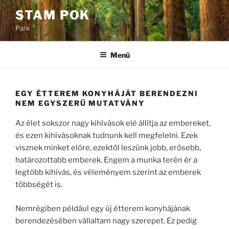
Tartalomhoz
STAM POK
Park
Menü
EGY ÉTTEREM KONYHÁJÁT BERENDEZNI
NEM EGYSZERŰ MUTATVÁNY
Az élet sokszor nagy kihívások elé állítja az embereket,
és ezen kihívásoknak tudnunk kell megfelelni. Ezek
visznek minket előre, ezektől leszünk jobb, erősebb,
határozottabb emberek. Engem a munka terén ér a
legtöbb kihívás, és véleményem szerint az emberek
többségét is.
Nemrégiben például egy új étterem konyhájának
berendezésében vállaltam nagy szerepet. Ez pedig