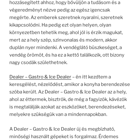
hozzásegített ahhoz, hogy bővüljön a tudásom és a
végeredményt nézve pedig az egész igencsak
megérte. Az emberek szeretnek nyaralni, szeretnek
kikapcsolódni. Ha pedig ezt olyan helyen, olyan
környezetben tehetik meg, ahol jól is érzik magukat,
mert az a hely szép, színvonalas és modern, akkor
duplán nyer mindenki. A vendéglátó büszkeséget, a
vendég örömöt, és ha ez a kettő találkozik, ott bizony
nagy csodák születhetnek.
Dealer – Gastro & Ice Dealer
– én itt kezdtem a
keresgélést, nézelődést, amikor a konyha berendezése
szóba került. Az Dealer – Gastro & Ice Dealer az a hely,
ahol az éttermek, bisztrók, de még a fagyizók, kávézók
is megtalálják azokat az eszközöket, berendezéseket,
melyekre szükségük van a mindennapokban.
A Dealer – Gastro & Ice Dealer új és megbízható,
minőségi használt gépeket is forgalmaz. Érdemes