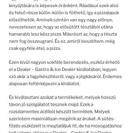
kinyújtására is képesek óránként. Ráadásul ezek alsó
és felső része külön-külön is fűthető, így a pizzalapok
elősüthetők. Aminek szintén van egy nagy előnye,
nevezetesen az, hogy az elősütött tésztából utána
hamarabb lesz kész pizza. Másrészt az, hogy a tészta
nem fog összeugrani. És ez, amiről beszéltem, még
csak egyféle étel, a pizza.
Ezen kívül nagyon sokféle berendezés, eszköz érhető
el a Dealer – Gastro & Ice Dealer kínálatában, legyen
szó akár a fagyikészítésről, vagy a jégkásáról. Érdemes
alaposan feltérképezni a kínálatot.
És kiválasztani azokat a termékeket, melyek hosszú
távon jó szolgálatot tesznek majd. Ezek a
rozsdamentes acélból készült termékek. Melyek
szerintem maximálisan megérik az árukat. A sütés-
főzés eszközeit is megtaláljuk itt, de ha mosogatáshoz