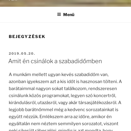
Menü
BEJEGYZÉSEK
BEKÜLDVE:
2019.05.20.
Amit én csinálok a szabadidőmben
A munkám mellett ugyan kevés szabadidőm van,
azonban igyekszem azt a kis időt is hasznosan tölteni. A
barátaimmal nagyon sokat találkozom, rendszeresen
csinálunk közös programokat, legyen szó koncertről,
kirándulásról, utazásról, vagy akár társasjátékozásról. A
legjobb barátnőmmel még a kedvenc sorozatainkat is
együtt nézzük. Emlékszem arra az időre, amikor én
egyáltalán nem néztem semmilyen sorozatot, viszont
neki sikerült rábeszélni, mindig is azt mondta, hogy