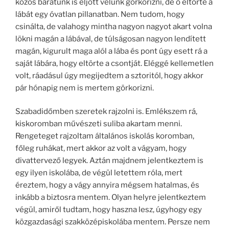
közös barátunk is eljött velünk görkorizni, de ő eltörte a
lábát egy óvatlan pillanatban. Nem tudom, hogy
csinálta, de valahogy mintha nagyon nagyot akart volna
lökni magán a lábával, de túlságosan nagyon lendített
magán, kigurult maga alól a lába és pont úgy esett rá a
saját lábára, hogy eltörte a csontját. Eléggé kellemetlen
volt, ráadásul úgy megijedtem a sztoritól, hogy akkor
pár hónapig nem is mertem görkorizni.
Szabadidőmben szeretek rajzolni is. Emlékszem rá,
kiskoromban művészeti suliba akartam menni.
Rengeteget rajzoltam általános iskolás koromban,
főleg ruhákat, mert akkor az volt a vágyam, hogy
divattervező legyek. Aztán majdnem jelentkeztem is
egy ilyen iskolába, de végül letettem róla, mert
éreztem, hogy a vágy annyira mégsem hatalmas, és
inkább a biztosra mentem. Olyan helyre jelentkeztem
végül, amiről tudtam, hogy haszna lesz, úgyhogy egy
közgazdasági szakközépiskolába mentem. Persze nem