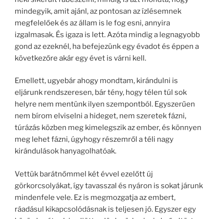
mindegyik, amit ajánl, az pontosan az ízlésemnek
megfelelőek és az állam is le fog esni, annyira
izgalmasak. És igaza is lett. Azóta mindig a legnagyobb
gond az ezeknél, ha befejezünk egy évadot és éppen a
következőre akár egy évet is várni kell.
Emellett, ugyebár ahogy mondtam, kirándulni is
eljárunk rendszeresen, bár tény, hogy télen túl sok
helyre nem mentünk ilyen szempontból. Egyszerűen
nem bírom elviselni a hideget, nem szeretek fázni,
túrázás közben meg kimelegszik az ember, és könnyen
meg lehet fázni, úgyhogy részemről a téli nagy
kirándulások hanyagolhatóak.
Vettük barátnőmmel két évvel ezelőtt új
görkorcsolyákat, így tavasszal és nyáron is sokat járunk
mindenfele vele. Ez is megmozgatja az embert,
ráadásul kikapcsolódásnak is teljesen jó. Egyszer egy