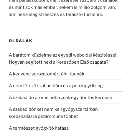
nem panaszkodom, mert szeretem azt, amit csinálok,
és mint sok más ember, nekem is millió dolgom van,
ami néha elég stresszes és fárasztó tud lenni.
OLDALAK
A barátom küzdelme az egyedi weboldal készítéssel:
Hogyan segített neki a Keresőben Első csapata?
A kedvenc sorozatomért ölni tudnék
A nem létező szabadidőm és a pénzügyi lízing
A szabadidő öröme néha csak egy döntés kérdése
A szabadidőnket nem kell gyógyszertárban
sorbanállásra pazarolnunk többet
A természet gyógyító hatása