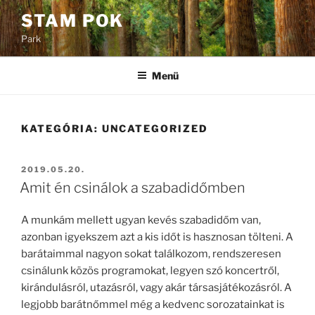
Tartalomhoz
STAM POK
Park
Menü
KATEGÓRIA:
UNCATEGORIZED
BEKÜLDVE:
2019.05.20.
Amit én csinálok a szabadidőmben
A munkám mellett ugyan kevés szabadidőm van,
azonban igyekszem azt a kis időt is hasznosan tölteni. A
barátaimmal nagyon sokat találkozom, rendszeresen
csinálunk közös programokat, legyen szó koncertről,
kirándulásról, utazásról, vagy akár társasjátékozásról. A
legjobb barátnőmmel még a kedvenc sorozatainkat is