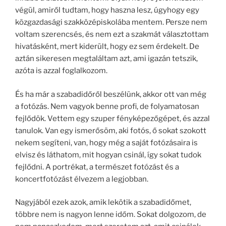
végül, amiről tudtam, hogy haszna lesz, úgyhogy egy
közgazdasági szakközépiskolába mentem. Persze nem
voltam szerencsés, és nem ezt a szakmát választottam
hivatásként, mert kiderült, hogy ez sem érdekelt. De
aztán sikeresen megtaláltam azt, ami igazán tetszik,
azóta is azzal foglalkozom.
És ha már a szabadidőről beszélünk, akkor ott van még
a fotózás. Nem vagyok benne profi, de folyamatosan
fejlődök. Vettem egy szuper fényképezőgépet, és azzal
tanulok. Van egy ismerősöm, aki fotós, ő sokat szokott
nekem segíteni, van, hogy még a saját fotózásaira is
elvisz és láthatom, mit hogyan csinál, így sokat tudok
fejlődni. A portrékat, a természet fotózást és a
koncertfotózást élvezem a legjobban.
Nagyjából ezek azok, amik lekötik a szabadidőmet,
többre nem is nagyon lenne időm. Sokat dolgozom, de