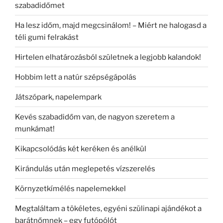
szabadidőmet
Ha lesz időm, majd megcsinálom! – Miért ne halogasd a
téli gumi felrakást
Hirtelen elhatározásból születnek a legjobb kalandok!
Hobbim lett a natúr szépségápolás
Játszópark, napelempark
Kevés szabadidőm van, de nagyon szeretem a
munkámat!
Kikapcsolódás két keréken és anélkül
Kirándulás után meglepetés vízszerelés
Környzetkímélés napelemekkel
Megtaláltam a tökéletes, egyéni szülinapi ajándékot a
barátnőmnek – egy futópólót