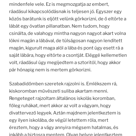
mindenfele vele. Ez is megmozgatja az embert,
ráadásul kikapcsolódásnak is teljesen jó. Egyszer egy
közös barátunk is eljött velünk görkorizni, de ő eltörte a
lábát egy óvatlan pillanatban. Nem tudom, hogy
csinálta, de valahogy mintha nagyon nagyot akart volna
lökni magán a lábával, de túlságosan nagyon lendített
magán, kigurult maga alól a lába és pont úgy esett rá a
saját lábára, hogy eltörte a csontját. Eléggé kellemetlen
volt, ráadásul úgy megijedtem a sztoritól, hogy akkor
pár hónapig nem is mertem görkorizni.
Szabadidőmben szeretek rajzolni is. Emlékszem rá,
kiskoromban művészeti suliba akartam menni.
Rengeteget rajzoltam általános iskolás koromban,
főleg ruhákat, mert akkor az volt a vágyam, hogy
divattervező legyek. Aztán majdnem jelentkeztem is
egy ilyen iskolába, de végül letettem róla, mert
éreztem, hogy a vágy annyira mégsem hatalmas, és
inkább a biztosra mentem. Olyan helyre jelentkeztem