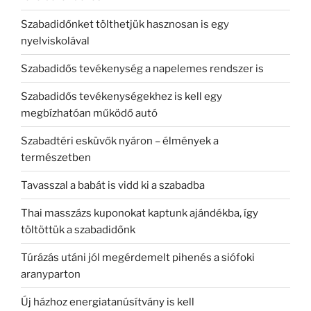
Szabadidőnket tölthetjük hasznosan is egy
nyelviskolával
Szabadidős tevékenység a napelemes rendszer is
Szabadidős tevékenységekhez is kell egy
megbízhatóan működő autó
Szabadtéri esküvők nyáron – élmények a
természetben
Tavasszal a babát is vidd ki a szabadba
Thai masszázs kuponokat kaptunk ajándékba, így
töltöttük a szabadidőnk
Túrázás utáni jól megérdemelt pihenés a siófoki
aranyparton
Új házhoz energiatanúsítvány is kell