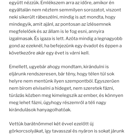
együtt nézzük. Emlékszem arra az időre, amikor én
egyáltalán nem néztem semmilyen sorozatot, viszont
neki sikerült rábeszélni, mindig is azt mondta, hogy
mindegyik, amit ajánl, az pontosan az ízlésemnek
megfelelőek és az állam is le fog esni, annyira
izgalmasak. És igaza is lett. Azóta mindig a legnagyobb
gond az ezeknél, ha befejezünk egy évadot és éppen a
következőre akár egy évet is várni kell.
Emellett, ugyebár ahogy mondtam, kirándulni is
eljárunk rendszeresen, bár tény, hogy télen túl sok
helyre nem mentünk ilyen szempontból. Egyszerűen
nem bírom elviselni a hideget, nem szeretek fázni,
túrázás közben meg kimelegszik az ember, és könnyen
meg lehet fázni, úgyhogy részemről a téli nagy
kirándulások hanyagolhatóak.
Vettük barátnőmmel két évvel ezelőtt új
görkorcsolyákat, így tavasszal és nyáron is sokat járunk